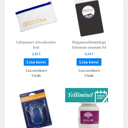
Läbipaistev töövahendite
Pärgamendikääridega
kott
lõikamise alusmatt A4
2,42 €
6,14 €
Lisa soovikorvi
Lisa soovikorvi
Võrdle
Võrdle