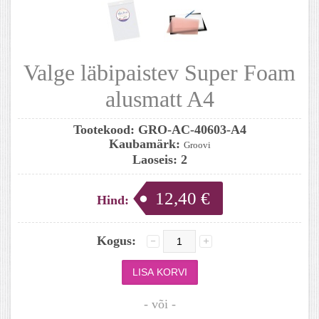
Valge läbipaistev Super Foam
alusmatt A4
Tootekood:
GRO-AC-40603-A4
Kaubamärk:
Groovi
Laoseis:
2
12,40 €
Hind:
Kogus:
- või -