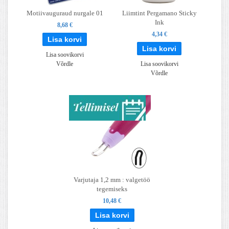
Motiivauguraud nurgale 01
Liimtint Pergamano Sticky
Ink
8,68 €
4,34 €
Lisa soovikorvi
Võrdle
Lisa soovikorvi
Võrdle
Varjutaja 1,2 mm : valgetöö
tegemiseks
10,48 €